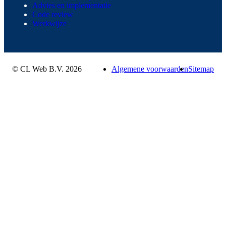
Advies en implementatie
Code review
Werkwijze
© CL Web B.V. 2026
Algemene voorwaarden
Sitemap
Webapplicatie laten maken?