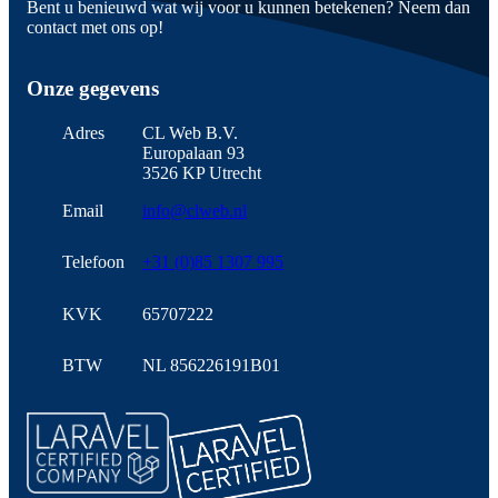
Bent u benieuwd wat wij voor u kunnen betekenen? Neem dan
contact met ons op!
Onze gegevens
Adres
CL Web B.V.
Europalaan 93
3526 KP Utrecht
Email
info@clweb.nl
Telefoon
+31 (0)85 1307 995
KVK
65707222
BTW
NL 856226191B01