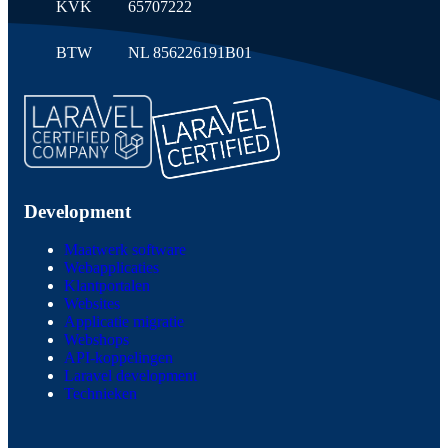
KVK
65707222
BTW
NL 856226191B01
Development
Maatwerk software
Webapplicaties
Klantportalen
Websites
Applicatie migratie
Webshops
API-koppelingen
Laravel development
Technieken