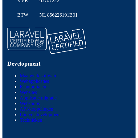
KVK
65707222
BTW
NL 856226191B01
Development
Maatwerk software
Webapplicaties
Klantportalen
Websites
Applicatie migratie
Webshops
API-koppelingen
Laravel development
Technieken