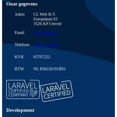
Onze gegevens
Adres
CL Web B.V.
Europalaan 93
3526 KP Utrecht
Email
info@clweb.nl
Telefoon
+31851307995
KVK
65707222
BTW
NL 856226191B01
Development