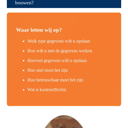
bouwen?
Waar letten wij op?
Welk type gegevens wilt u opslaan
Hoe wilt u met de gegevens werken
Hoeveel gegevens wilt u opslaan
Hoe snel moet het zijn
Hoe betrouwbaar moet het zijn
Wat is kostenefficiënt