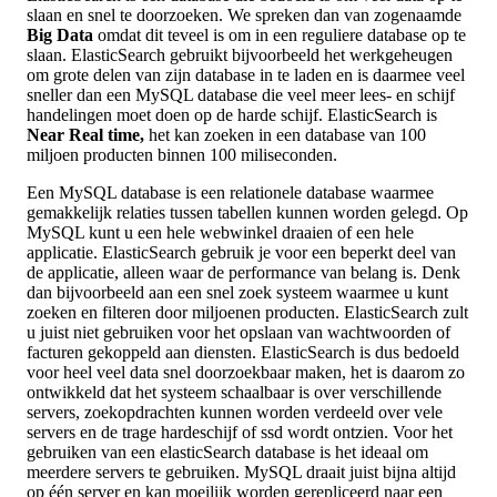
slaan en snel te doorzoeken. We spreken dan van zogenaamde
Big Data
omdat dit teveel is om in een reguliere database op te
slaan. ElasticSearch gebruikt bijvoorbeeld het werkgeheugen
om grote delen van zijn database in te laden en is daarmee veel
sneller dan een MySQL database die veel meer lees- en schijf
handelingen moet doen op de harde schijf. ElasticSearch is
Near Real time,
het kan zoeken in een database van 100
miljoen producten binnen 100 miliseconden.
Een MySQL database is een relationele database waarmee
gemakkelijk relaties tussen tabellen kunnen worden gelegd. Op
MySQL kunt u een hele webwinkel draaien of een hele
applicatie. ElasticSearch gebruik je voor een beperkt deel van
de applicatie, alleen waar de performance van belang is. Denk
dan bijvoorbeeld aan een snel zoek systeem waarmee u kunt
zoeken en filteren door miljoenen producten. ElasticSearch zult
u juist niet gebruiken voor het opslaan van wachtwoorden of
facturen gekoppeld aan diensten. ElasticSearch is dus bedoeld
voor heel veel data snel doorzoekbaar maken, het is daarom zo
ontwikkeld dat het systeem schaalbaar is over verschillende
servers, zoekopdrachten kunnen worden verdeeld over vele
servers en de trage hardeschijf of ssd wordt ontzien. Voor het
gebruiken van een elasticSearch database is het ideaal om
meerdere servers te gebruiken. MySQL draait juist bijna altijd
op één server en kan moeilijk worden gerepliceerd naar een