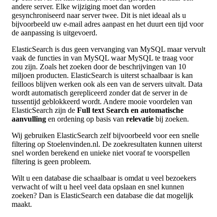
andere server. Elke wijziging moet dan worden
gesynchroniseerd naar server twee. Dit is niet ideaal als u
bijvoorbeeld uw e-mail adres aanpast en het duurt een tijd voor
de aanpassing is uitgevoerd.
ElasticSearch is dus geen vervanging van MySQL maar vervult
vaak de functies in van MySQL waar MySQL te traag voor
zou zijn. Zoals het zoeken door de beschrijvingen van 10
miljoen producten. ElasticSearch is uiterst schaalbaar is kan
feilloos blijven werken ook als een van de servers uitvalt. Data
wordt automatisch gerepliceerd zonder dat de server in de
tussentijd geblokkeerd wordt. Andere mooie voordelen van
ElasticSearch zijn de
Full text Search en automatische
aanvulling
en ordening op basis van
relevatie
bij zoeken.
Wij gebruiken ElasticSearch zelf bijvoorbeeld voor een snelle
filtering op Stoelenvinden.nl. De zoekresultaten kunnen uiterst
snel worden berekend en unieke niet vooraf te voorspellen
filtering is geen probleem.
Wilt u een database die schaalbaar is omdat u veel bezoekers
verwacht of wilt u heel veel data opslaan en snel kunnen
zoeken? Dan is ElasticSearch een database die dat mogelijk
maakt.