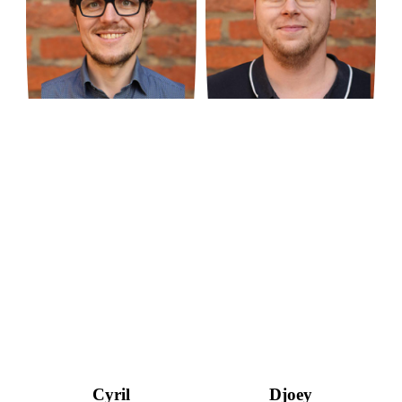
Cyril
Djoey