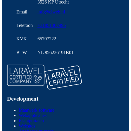
3526 KP Utrecht
Email
info@clweb.nl
Telefoon
+31851307995
KVK
65707222
BTW
NL 856226191B01
Development
Maatwerk software
Webapplicaties
Klantportalen
Websites